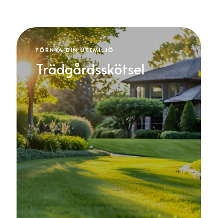
FÖRNYA DIN UTEMILJÖ
Trädgårdsskötsel