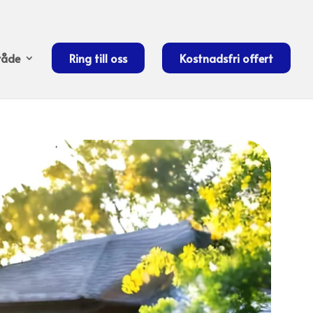
åde
Ring till oss
Kostnadsfri offert