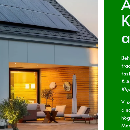
A
K
a
Beh
trä
fas
& A
Kli
Vi s
din
hög
Med