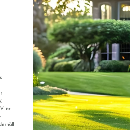
s
h
r
l
,
Vi är
e
derhåll