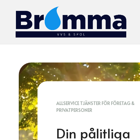
ALLSERVICE TJÄNSTER FÖR FÖRETAG &
PRIVATPERSONER
Din pålitliga