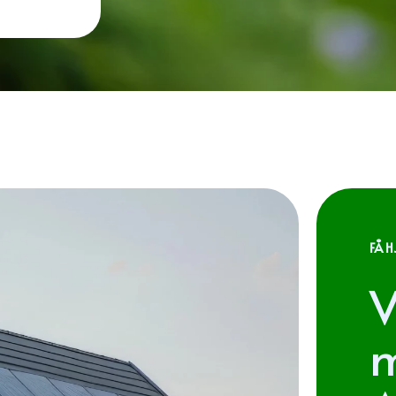
FÅ H
V
m