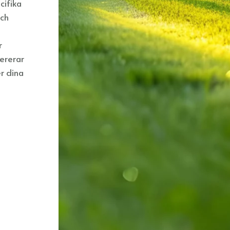
cifika
och
r
vererar
r dina