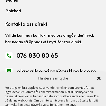
Snickeri
Kontakta oss direkt
Vill du komma i kontakt med oss omgående? Tryck
här nedan så öppnas ett nytt fönster direkt.
076 830 80 65

olav.allservice@outlook.com

Hantera samtycke
För att ge en bra upplevelse använder vi teknik som cookies för att
Adress
lagra och/eller komma åt enhetsinformation. När du samtycker till
dessa tekniker kan vi behandla data som surfbeteende eller unika ID:n
på denna webbplats. Om du inte samtycker eller om du återkallar ditt
Per Mårtens Väg 1,
samtycke kan detta påverka vissa funktioner negativt.