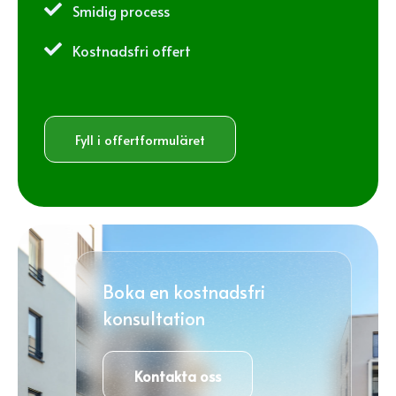

Smidig process

Kostnadsfri offert
Fyll i offertformuläret
Boka en kostnadsfri
konsultation
Kontakta oss